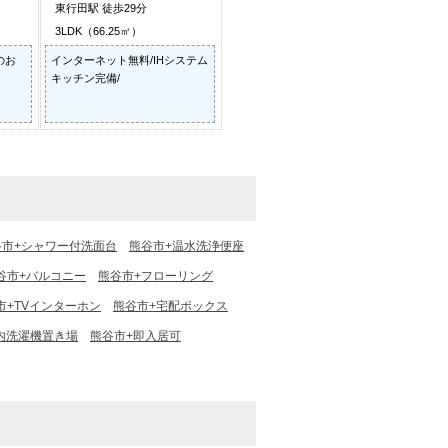
東行田駅 徒歩29分
3LDK（66.25㎡）
のお
インターネット無料/IHシステム
キッチン完備/
谷市+シャワー付洗面台
熊谷市+温水洗浄便座
谷市+バルコニー
熊谷市+フローリング
市+TVインターホン
熊谷市+宅配ボックス
内洗濯機置き場
熊谷市+即入居可