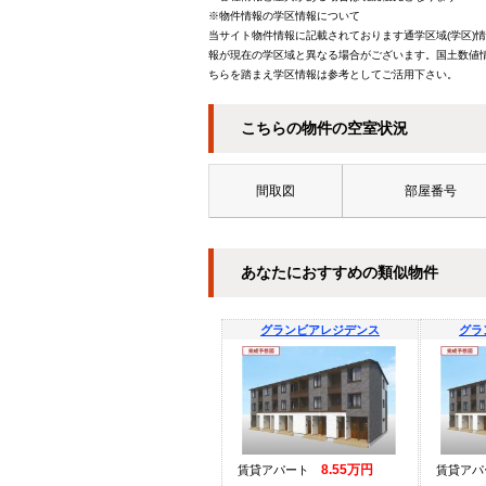
※物件情報の学区情報について
当サイト物件情報に記載されております通学区域(学区)
報が現在の学区域と異なる場合がございます。国土数値情
ちらを踏まえ学区情報は参考としてご活用下さい。
こちらの物件の空室状況
間取図
部屋番号
あなたにおすすめの類似物件
グランビアレジデンス
グラ
8.55万円
賃貸アパート
賃貸ア