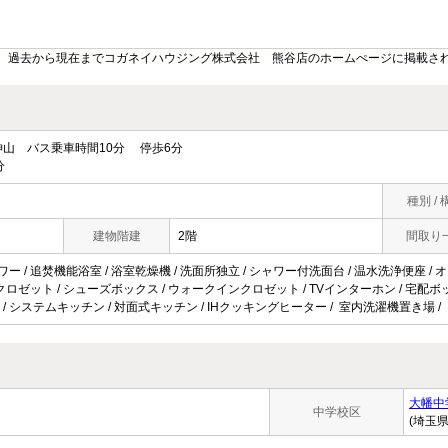
。過去から現在までコガネイハウジング株式会社 熊谷店のホームぺージに掲載さ
山 バス乗車時間10分 停歩6分
分
種別 / 
建物階建
2階
間取り
ワー / 追焚機能浴室 / 浴室乾燥機 / 洗面所独立 / シャワー付洗面台 / 温水洗浄便座 / 
/ クロゼット / シューズボックス / ウォークインクロゼット / TVインターホン / 宅配ボックス 
 / システムキッチン / 対面式キッチン / IHクッキングヒーター / 室内洗濯機置き場 /
大幡中
中学校区
(埼玉