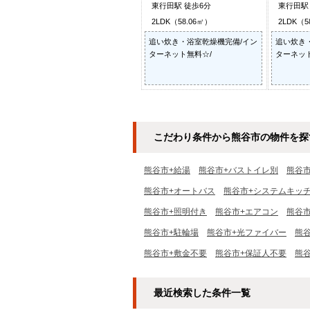
東行田駅 徒歩6分
東行田駅
2LDK（58.06㎡）
2LDK（5
追い炊き・浴室乾燥機完備/イン
追い炊き
ターネット無料☆/
ターネッ
こだわり条件から熊谷市の物件を探
熊谷市+給湯
熊谷市+バストイレ別
熊谷
熊谷市+オートバス
熊谷市+システムキッ
熊谷市+照明付き
熊谷市+エアコン
熊谷
熊谷市+駐輪場
熊谷市+光ファイバー
熊谷
熊谷市+敷金不要
熊谷市+保証人不要
熊
最近検索した条件一覧