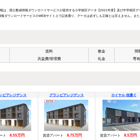
情報は、国土数値情報ダウンロードサービスが提供する小学校区データ【2021年度】及び中学校区デ
報ダウンロードサービスのWEBサイト上で記述通り、データは必ずしも正確とは言えません。また
賃料
敷金
間
共益費/管理費
礼金
専
ンビアレジデンス
グランビアレジデンス
ロイヤル 信濃 C
8.55万円
8.75万円
8.5万円
パート
賃貸アパート
賃貸アパート