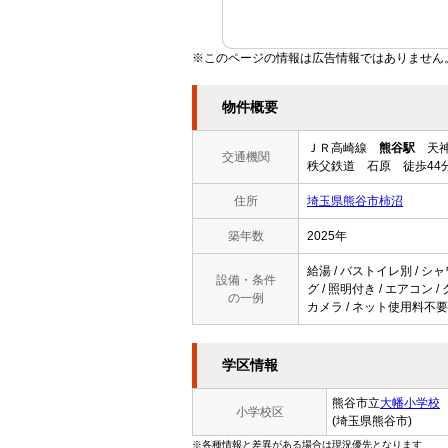
※このページの情報は広告情報ではありません
物件概要
ＪＲ高崎線
熊谷駅
天神
交通機関
秩父鉄道 石原 徒歩44
住所
埼玉県熊谷市柿沼
築年数
2025年
給湯 / バストイレ別 / シャ
設備・条件
グ / 照明付き / エアコン 
の一例
カメラ / ネット使用料不要
学区情報
熊谷市立
大幡小学校
小学校区
(埼玉県熊谷市)
※各種情報と差異がある場合は現況優先となります