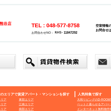
熊谷店
TEL : 048-577-8758
空室情報
お問合せ
11847292
お問合わせNO：
市のエリアで賃貸アパート・マンションを探す
人気特集で探す
エリア
東部エリア
大和リビングのD-ROO
エリア
江南エリア
ペットと暮らせるアパー
エリア
南部エリア
インターネット無料物件