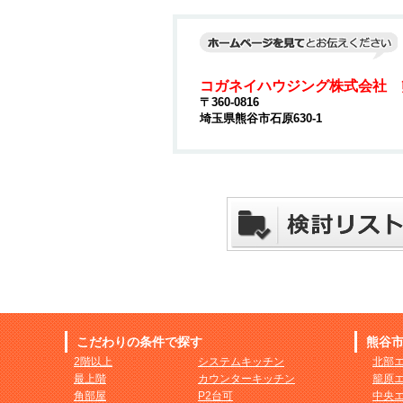
コガネイハウジング株式会社 
〒360-0816
埼玉県熊谷市石原630-1
こだわりの条件で探す
熊谷
2階以上
システムキッチン
北部
最上階
カウンターキッチン
籠原
角部屋
P2台可
中央