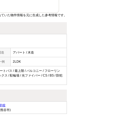
れていた物件情報を元に生成した参考情報です。
構造
アパート / 木造
一例
2LDK
オートバス / 最上階 / バルコニー / フローリン
/ 駐輪場 / 光ファイバー / CS / BS / 防犯
学校
県熊谷市)