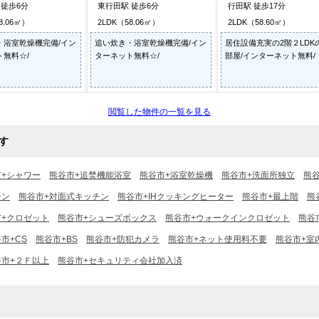
 徒歩6分
東行田駅 徒歩6分
行田駅 徒歩17分
8.06㎡）
2LDK（58.06㎡）
2LDK（58.60㎡）
・浴室乾燥機完備/イン
追い炊き・浴室乾燥機完備/イン
居住設備充実の2階２LDK
ト無料☆/
ターネット無料☆/
部屋/インターネット無料/
閲覧した物件の一覧を見る
す
市+シャワー
熊谷市+追焚機能浴室
熊谷市+浴室乾燥機
熊谷市+洗面所独立
熊
チン
熊谷市+対面式キッチン
熊谷市+IHクッキングヒーター
熊谷市+最上階
熊
市+クロゼット
熊谷市+シューズボックス
熊谷市+ウォークインクロゼット
熊谷
市+CS
熊谷市+BS
熊谷市+防犯カメラ
熊谷市+ネット使用料不要
熊谷市+室
谷市+２Ｆ以上
熊谷市+セキュリティ会社加入済