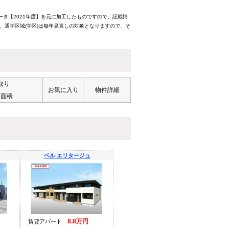
ータ【2021年度】を元に加工したものですので、記載情
、通学区域(学区)は毎年見直しの対象となりますので、そ
取り
お気に入り
物件詳細
有面積
ベル エリタージュ
8.8万円
賃貸アパート