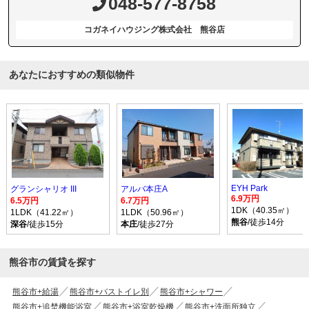
048-577-8758
コガネイハウジング株式会社 熊谷店
あなたにおすすめの類似物件
EYH Park
グランシャリオ III
アルバ本庄A
6.9万円
6.5万円
6.7万円
1DK（40.35㎡）
1LDK（41.22㎡）
1LDK（50.96㎡）
熊谷
/徒歩14分
深谷
/徒歩15分
本庄
/徒歩27分
熊谷市の賃貸を探す
熊谷市+給湯
熊谷市+バストイレ別
熊谷市+シャワー
熊谷市+追焚機能浴室
熊谷市+浴室乾燥機
熊谷市+洗面所独立