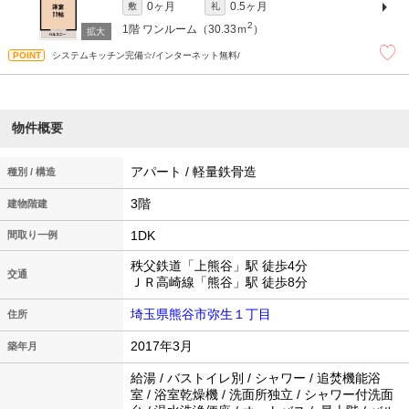
0ヶ月
0.5ヶ月
敷
礼
2
1階
ワンルーム（30.33ｍ
）
システムキッチン完備☆/インターネット無料/
物件概要
アパート / 軽量鉄骨造
種別 / 構造
3階
建物階建
1DK
間取り一例
秩父鉄道「上熊谷」駅 徒歩4分
交通
ＪＲ高崎線「熊谷」駅 徒歩8分
埼玉県熊谷市弥生１丁目
住所
2017年3月
築年月
給湯 / バストイレ別 / シャワー / 追焚機能浴
室 / 浴室乾燥機 / 洗面所独立 / シャワー付洗面