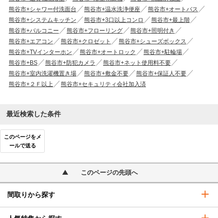
熊谷市+シャワー付洗面台
熊谷市+温水洗浄便座
熊谷市+オートバス
熊谷市+システムキッチン
熊谷市+3口以上コンロ
熊谷市+最上階
熊谷市+バルコニー
熊谷市+フローリング
熊谷市+照明付き
熊谷市+エアコン
熊谷市+クロゼット
熊谷市+シューズボックス
熊谷市+TVインターホン
熊谷市+オートロック
熊谷市+駐輪場
熊谷市+BS
熊谷市+防犯カメラ
熊谷市+ネット使用料不要
熊谷市+室内洗濯機置き場
熊谷市+敷金不要
熊谷市+保証人不要
熊谷市+２Ｆ以上
熊谷市+セキュリティ会社加入済
最近検索した条件
このページをメ
ールで送る
このページの先頭へ
間取りから探す