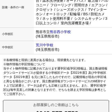
台 / 温水洗浄便座 / オートバス / 最上階 / バル
コニー / フローリング / 照明付き / エアコン /
設備・条件の一例
クロゼット / シューズボックス / TVインター
ホン / オートロック / 駐輪場 / BS / 防犯カメ
ラ / ネット使用料不要 / システムキッチン / 3
口以上コンロ / 室内洗濯機置き場 /
熊谷市立
熊谷西小学校
小学校区
(埼玉県熊谷市)
荒川中学校
中学校区
(埼玉県熊谷市)
※各種情報と現状に差異がある場合は、現状優先となります。
※物件情報の学区情報について
当サイト物件情報に記載されております通学区域(学区)情報は、国土数値情報
ダウンロードサービスが提供する小学校区データ【2021年度】及び中学校区
データ【2021年度】を元に加工したものですので、記載情報が現在の学区域
と異なる場合がございます。国土数値情報ダウンロードサービスのWEBサイ
ト上で記述通り、データは必ずしも正確とは言えません。また、通学区域(学
区)は毎年見直しの対象となりますので、そちらを踏まえ学区情報は参考とし
てご活用下さい。
お部屋探しのご依頼はこちら