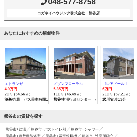
048-577-8758
コガネイハウジング株式会社 熊谷店
あなたにおすすめの類似物件
エトランゼ
メゾンフローラル
ゴレアドール II
4.9万円
5.35万円
6万円
2DK（54.66㎡）
1LDK（46.49㎡）
2LDK（57.21㎡）
鴻巣
/丸貫 バス乗車時間13分 停歩5分
熊谷
/妻沼行政センター バス乗車時間34分 停歩
武川
/徒歩13分
熊谷市の賃貸を探す
熊谷市+給湯
熊谷市+バストイレ別
熊谷市+シャワー
熊谷市+追焚機能浴室
熊谷市+浴室乾燥機
熊谷市+洗面所独立