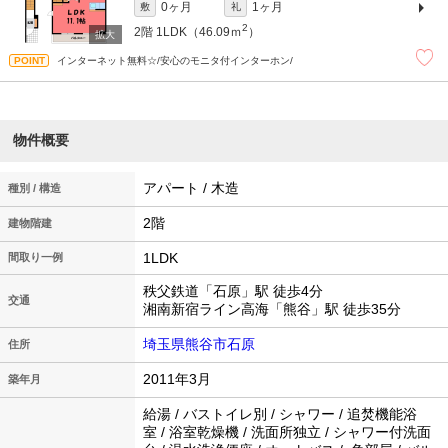
0ヶ月
1ヶ月
敷
礼
2
2階
1LDK（46.09ｍ
）
インターネット無料☆/安心のモニタ付インターホン/
物件概要
アパート / 木造
種別 / 構造
2階
建物階建
1LDK
間取り一例
秩父鉄道「石原」駅 徒歩4分
交通
湘南新宿ライン高海「熊谷」駅 徒歩35分
埼玉県熊谷市石原
住所
2011年3月
築年月
給湯 / バストイレ別 / シャワー / 追焚機能浴
室 / 浴室乾燥機 / 洗面所独立 / シャワー付洗面