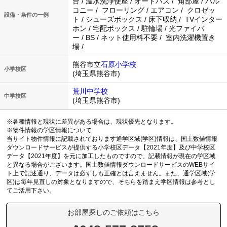
台 / 温水洗浄便座 / オートバス / 角部屋 / バル
コニー / フローリング / エアコン / クロゼッ
設備・条件の一例
ト / シューズボックス / 床下収納 / TVインター
ホン / 宅配ボックス / 駐輪場 / 光ファイバ
ー / BS / ネット使用料不要 / 室内洗濯機置き
場 /
熊谷市立
石原小学校
小学校区
(埼玉県熊谷市)
荒川中学校
中学校区
(埼玉県熊谷市)
※各種情報と現状に差異がある場合は、現状優先となります。
※物件情報の学区情報について
当サイト物件情報に記載されております通学区域(学区)情報は、国土数値情報
ダウンロードサービスが提供する小学校区データ【2021年度】及び中学校区
データ【2021年度】を元に加工したものですので、記載情報が現在の学区域
と異なる場合がございます。国土数値情報ダウンロードサービスのWEBサイ
ト上で記述通り、データは必ずしも正確とは言えません。また、通学区域(学
区)は毎年見直しの対象となりますので、そちらを踏まえ学区情報は参考とし
てご活用下さい。
お部屋探しのご依頼はこちら