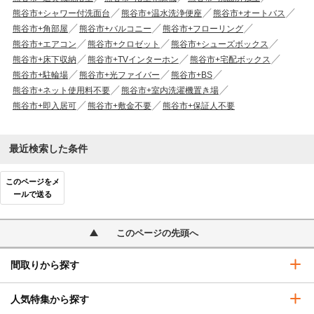
熊谷市+シャワー付洗面台
熊谷市+温水洗浄便座
熊谷市+オートバス
熊谷市+角部屋
熊谷市+バルコニー
熊谷市+フローリング
熊谷市+エアコン
熊谷市+クロゼット
熊谷市+シューズボックス
熊谷市+床下収納
熊谷市+TVインターホン
熊谷市+宅配ボックス
熊谷市+駐輪場
熊谷市+光ファイバー
熊谷市+BS
熊谷市+ネット使用料不要
熊谷市+室内洗濯機置き場
熊谷市+即入居可
熊谷市+敷金不要
熊谷市+保証人不要
最近検索した条件
このページをメ
ールで送る
このページの先頭へ
間取りから探す
人気特集から探す