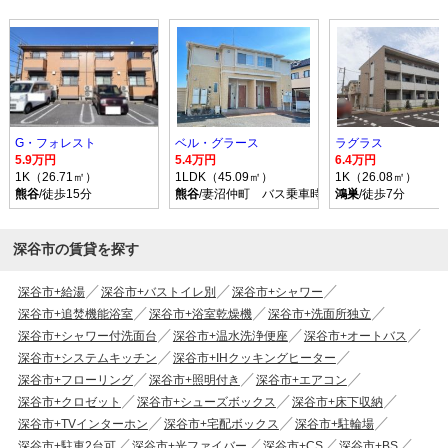
G・フォレスト
ベル・グラース
ラグラス
5.9万円
5.4万円
6.4万円
1K（26.71㎡）
1LDK（45.09㎡）
1K（26.08㎡）
熊谷
/徒歩15分
熊谷
/妻沼仲町 バス乗車時間23分 停歩7分
鴻巣
/徒歩7分
深谷市の賃貸を探す
深谷市+給湯
深谷市+バストイレ別
深谷市+シャワー
深谷市+追焚機能浴室
深谷市+浴室乾燥機
深谷市+洗面所独立
深谷市+シャワー付洗面台
深谷市+温水洗浄便座
深谷市+オートバス
深谷市+システムキッチン
深谷市+IHクッキングヒーター
深谷市+フローリング
深谷市+照明付き
深谷市+エアコン
深谷市+クロゼット
深谷市+シューズボックス
深谷市+床下収納
深谷市+TVインターホン
深谷市+宅配ボックス
深谷市+駐輪場
深谷市+駐車2台可
深谷市+光ファイバー
深谷市+CS
深谷市+BS