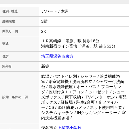
アパート / 木造
種別 / 構造
3階
建物階建
2K
間取り一例
ＪＲ高崎線「籠原」駅 徒歩18分
交通
湘南新宿ライン高海「深谷」駅 徒歩52分
埼玉県深谷市東方
住所
新築
築年月
給湯 / バストイレ別 / シャワー / 追焚機能浴
室 / 浴室乾燥機 / 洗面所独立 / シャワー付洗面
台 / 温水洗浄便座 / オートバス / フローリン
グ / 照明付き / エアコン / クロゼット / シュー
ズボックス / 床下収納 / TVインターホン / 宅配
設備・条件の一例
ボックス / 駐輪場 / 駐車2台可 / 光ファイバ
ー / CS / BS / 防犯カメラ / ネット使用料不要 /
システムキッチン / IHクッキングヒーター / 室
内洗濯機置き場 /
深谷市立
上柴東小学校