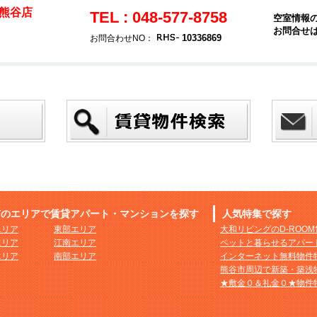
熊谷店
TEL : 048-577-8758
空室情報
お問合せ
10336869
お問合わせNO：
市のエリアで賃貸アパート・マンションを探す
人気特集で探す
エリア
東部エリア
大和リビングのD-ROO
エリア
江南エリア
ペットと暮らせるアパー
エリア
南部エリア
インターネット無料物件
熊谷市周辺で新築・築浅
★敷金０＆礼金０★物件