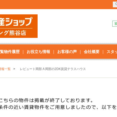
覧物件履歴
お役立ち情報
お客様の声
会社概要
スタ
情報一覧
レピュート岡部 A 岡部の2DK賃貸テラスハウス