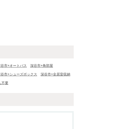
深谷市+オートバス
深谷市+角部屋
深谷市+シューズボックス
深谷市+全居室収納
人不要