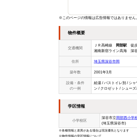
※このページの情報は広告情報ではありません
物件概要
ＪＲ高崎線
岡部駅
徒歩
交通機関
湘南新宿ライン高海 深谷
住所
埼玉県深谷市岡
築年数
2001年3月
設備・条件
給湯 / バストイレ別 / シャ
の一例
ン / クロゼット / シュー
学区情報
深谷市立
岡部西小学
小学校区
(埼玉県深谷市)
※各種情報と差異がある場合は現況優先となります
※物件情報の学区情報について