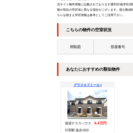
当サイト物件情報に記載されております通学区域(学区)
報が現在の学区域と異なる場合がございます。国土数値情
ちらを踏まえ学区情報は参考としてご活用下さい。
こちらの物件の空室状況
間取図
部屋番号
あなたにおすすめの類似物件
グラス☆ドミール I
6.4万円
賃貸テラスハウス
行田駅 徒歩16分