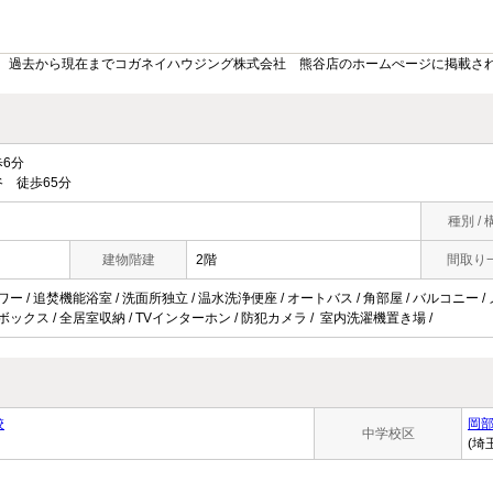
。過去から現在までコガネイハウジング株式会社 熊谷店のホームぺージに掲載さ
6分
 徒歩65分
種別 / 
建物階建
2階
間取り
ワー / 追焚機能浴室 / 洗面所独立 / 温水洗浄便座 / オートバス / 角部屋 / バルコニー /
ズボックス / 全居室収納 / TVインターホン / 防犯カメラ / 室内洗濯機置き場 /
校
岡
中学校区
(埼