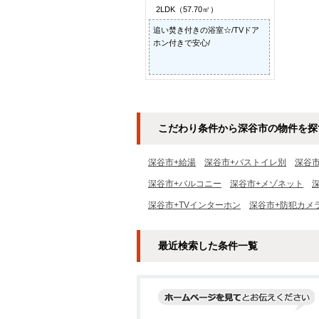
2LDK（57.70㎡）
追い焚き付きの浴室☆/TVドア
ホン付きで安心/
こだわり条件から深谷市の物件を探
深谷市+給湯
深谷市+バストイレ別
深谷
深谷市+バルコニー
深谷市+メゾネット
深谷市+TVインターホン
深谷市+防犯カメ
最近検索した条件一覧