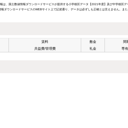
情報は、国土数値情報ダウンロードサービスが提供する小学校区データ【2021年度】及び中学校区デ
報ダウンロードサービスのWEBサイト上で記述通り、データは必ずしも正確とは言えません。また
賃料
敷金
間
共益費/管理費
礼金
専