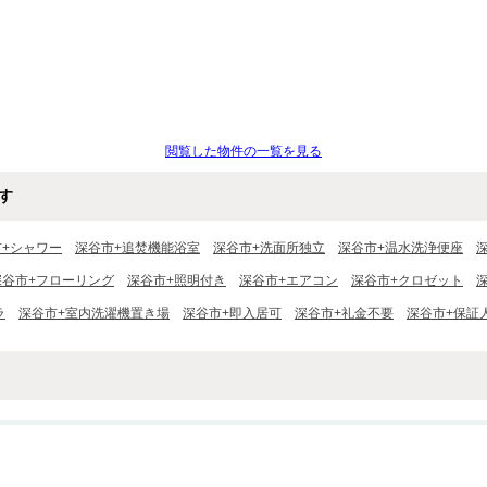
閲覧した物件の一覧を見る
す
市+シャワー
深谷市+追焚機能浴室
深谷市+洗面所独立
深谷市+温水洗浄便座
深谷市+フローリング
深谷市+照明付き
深谷市+エアコン
深谷市+クロゼット
ラ
深谷市+室内洗濯機置き場
深谷市+即入居可
深谷市+礼金不要
深谷市+保証