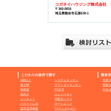
コガネイハウジング株式会社 
〒360-0816
埼玉県熊谷市石原630-1
こだわりの条件で探す
熊谷
2階以上
システムキッチン
北部
最上階
カウンターキッチン
籠原
角部屋
P2台可
中央
南向き
エレベーター
メゾネット
宅配ボックス
バストイレ別
オートロック
温水洗浄便座
TVインターホン