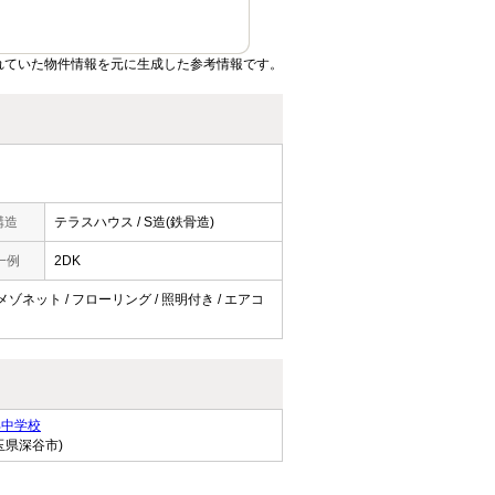
れていた物件情報を元に生成した参考情報です。
構造
テラスハウス / S造(鉄骨造)
一例
2DK
 メゾネット / フローリング / 照明付き / エアコ
部中学校
玉県深谷市)