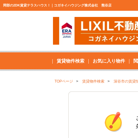
岡部の2DK賃貸テラスハウス！｜コガネイハウジング株式会社 熊谷店
賃貸物件検索
お気に入り物件
閲
TOPページ
賃貸物件検索
深谷市の賃貸