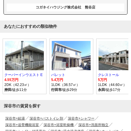
コガネイハウジング株式会社 熊谷店
あなたにおすすめの類似物件
クーバーインウエスト E
パレット
クレストール
4.55万円
5.4万円
5万円
2DK（42.23㎡）
1LDK（36.57㎡）
1LDK（44.60㎡）
持田
/徒歩11分
行田市
/徒歩29分
永田
/徒歩17分
深谷市の賃貸を探す
深谷市+給湯
深谷市+バストイレ別
深谷市+シャワー
深谷市+追焚機能浴室
深谷市+浴室乾燥機
深谷市+洗面所独立