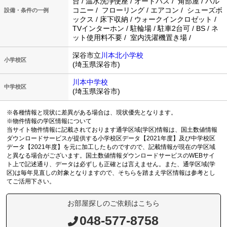
台 / 温水洗浄便座 / オートバス / 角部屋 / バル
コニー / フローリング / エアコン / シューズボ
設備・条件の一例
ックス / 床下収納 / ウォークインクロゼット /
TVインターホン / 駐輪場 / 駐車2台可 / BS / ネ
ット使用料不要 / 室内洗濯機置き場 /
深谷市立
川本北小学校
小学校区
(埼玉県深谷市)
川本中学校
中学校区
(埼玉県深谷市)
※各種情報と現状に差異がある場合は、現状優先となります。
※物件情報の学区情報について
当サイト物件情報に記載されております通学区域(学区)情報は、国土数値情報
ダウンロードサービスが提供する小学校区データ【2021年度】及び中学校区
データ【2021年度】を元に加工したものですので、記載情報が現在の学区域
と異なる場合がございます。国土数値情報ダウンロードサービスのWEBサイ
ト上で記述通り、データは必ずしも正確とは言えません。また、通学区域(学
区)は毎年見直しの対象となりますので、そちらを踏まえ学区情報は参考とし
てご活用下さい。
お部屋探しのご依頼はこちら
048-577-8758