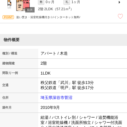
0ヶ月
1ヶ月
敷
礼
2
2階
2LDK（57.21ｍ
）
追い焚き・浴室乾燥機付き☆/インターネット無料/
物件概要
アパート / 木造
種別 / 構造
2階
建物階建
1LDK
間取り一例
秩父鉄道「武川」駅 徒歩13分
交通
秩父鉄道「明戸」駅 徒歩17分
埼玉県深谷市菅沼
住所
2010年9月
築年月
給湯 / バストイレ別 / シャワー / 追焚機能浴
室 / 浴室乾燥機 / 洗面所独立 / シャワー付洗面