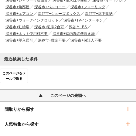
深谷市+シャワー付洗面台
深谷市+温水洗浄便座
深谷市+オートバス
深谷市+角部屋
深谷市+バルコニー
深谷市+フローリング
深谷市+エアコン
深谷市+シューズボックス
深谷市+床下収納
深谷市+ウォークインクロゼット
深谷市+TVインターホン
深谷市+駐輪場
深谷市+駐車2台可
深谷市+BS
深谷市+ネット使用料不要
深谷市+室内洗濯機置き場
深谷市+即入居可
深谷市+敷金不要
深谷市+保証人不要
最近検索した条件
このページをメ
ールで送る
このページの先頭へ
間取りから探す
人気特集から探す