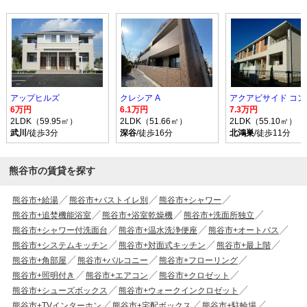
アップヒルズ
クレシア A
6万円
6.1万円
7.3万円
2LDK（59.95㎡）
2LDK（51.66㎡）
2LDK（55.10㎡）
武川
/徒歩3分
深谷
/徒歩16分
北鴻巣
/徒歩11分
熊谷市の賃貸を探す
熊谷市+給湯
熊谷市+バストイレ別
熊谷市+シャワー
熊谷市+追焚機能浴室
熊谷市+浴室乾燥機
熊谷市+洗面所独立
熊谷市+シャワー付洗面台
熊谷市+温水洗浄便座
熊谷市+オートバス
熊谷市+システムキッチン
熊谷市+対面式キッチン
熊谷市+最上階
熊谷市+角部屋
熊谷市+バルコニー
熊谷市+フローリング
熊谷市+照明付き
熊谷市+エアコン
熊谷市+クロゼット
熊谷市+シューズボックス
熊谷市+ウォークインクロゼット
熊谷市+TVインターホン
熊谷市+宅配ボックス
熊谷市+駐輪場