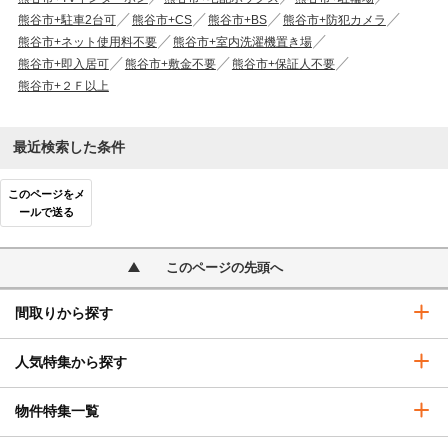
熊谷市+駐車2台可
熊谷市+CS
熊谷市+BS
熊谷市+防犯カメラ
熊谷市+ネット使用料不要
熊谷市+室内洗濯機置き場
熊谷市+即入居可
熊谷市+敷金不要
熊谷市+保証人不要
熊谷市+２Ｆ以上
最近検索した条件
このページをメ
ールで送る
このページの先頭へ
間取りから探す
人気特集から探す
物件特集一覧