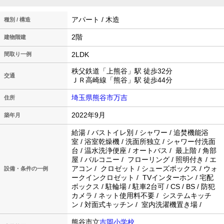
アパート / 木造
種別 / 構造
2階
建物階建
2LDK
間取り一例
秩父鉄道「上熊谷」駅 徒歩32分
交通
ＪＲ高崎線「熊谷」駅 徒歩44分
埼玉県熊谷市万吉
住所
2022年9月
築年月
給湯 / バストイレ別 / シャワー / 追焚機能浴
室 / 浴室乾燥機 / 洗面所独立 / シャワー付洗面
台 / 温水洗浄便座 / オートバス / 最上階 / 角部
屋 / バルコニー / フローリング / 照明付き / エ
アコン / クロゼット / シューズボックス / ウォ
設備・条件の一例
ークインクロゼット / TVインターホン / 宅配
ボックス / 駐輪場 / 駐車2台可 / CS / BS / 防犯
カメラ / ネット使用料不要 / システムキッチ
ン / 対面式キッチン / 室内洗濯機置き場 /
熊谷市立
吉岡小学校