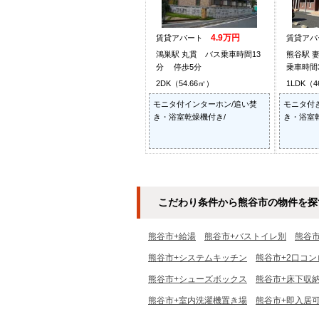
4.9万円
賃貸アパート
賃貸ア
鴻巣駅 丸貫 バス乗車時間13
熊谷駅 
分 停歩5分
乗車時間
2DK（54.66㎡）
1LDK（4
モニタ付インターホン/追い焚
モニタ付
き・浴室乾燥機付き/
き・浴室
こだわり条件から熊谷市の物件を探
熊谷市+給湯
熊谷市+バストイレ別
熊谷
熊谷市+システムキッチン
熊谷市+2口コン
熊谷市+シューズボックス
熊谷市+床下収
熊谷市+室内洗濯機置き場
熊谷市+即入居