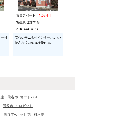
4.5万円
賃貸アパート
羽生駅 徒歩24分
2DK（44.34㎡）
ター付
安心のモニタ付インターホン☆/
便利な追い焚き機能付き/
便座
熊谷市+オートバス
熊谷市+クロゼット
熊谷市+ネット使用料不要