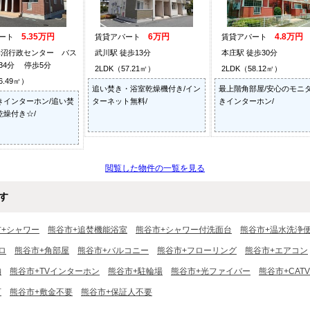
5.35万円
6万円
4.8万円
パート
賃貸アパート
賃貸アパート
妻沼行政センター バス
武川駅 徒歩13分
本庄駅 徒歩30分
34分 停歩5分
2LDK（57.21㎡）
2LDK（58.12㎡）
6.49㎡）
追い焚き・浴室乾燥機付き/イン
最上階角部屋/安心のモニ
きインターホン/追い焚
ターネット無料/
きインターホン/
乾燥付き☆/
閲覧した物件の一覧を見る
す
市+シャワー
熊谷市+追焚機能浴室
熊谷市+シャワー付洗面台
熊谷市+温水洗浄
ロ
熊谷市+角部屋
熊谷市+バルコニー
熊谷市+フローリング
熊谷市+エアコン
納
熊谷市+TVインターホン
熊谷市+駐輪場
熊谷市+光ファイバー
熊谷市+CATV
可
熊谷市+敷金不要
熊谷市+保証人不要