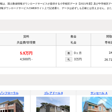
情報は、国土数値情報ダウンロードサービスが提供する小学校区データ【2021年度】及び中学校区デ
報ダウンロードサービスのWEBサイト上で記述通り、データは必ずしも正確とは言えません。また
賃料
敷金
間
共益費/管理費
礼金
専有
5.9万円
1
0ヶ月
敷
4,500円
-
3万円
礼
26.7
ゾンフローラル
ゴレアドール II
サンセール Ａ