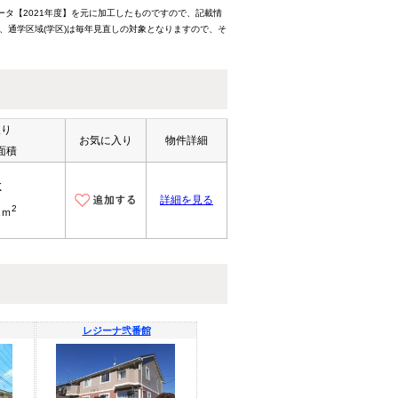
ータ【2021年度】を元に加工したものですので、記載情
、通学区域(学区)は毎年見直しの対象となりますので、そ
取り
お気に入り
物件詳細
面積
K
詳細を見る
2
1ｍ
レジーナ弐番館