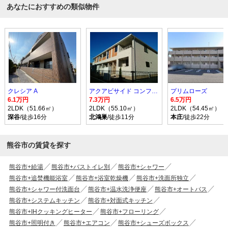
あなたにおすすめの類似物件
クレシア A
アクアビサイド コンフォルト I
プリムローズ
6.1万円
7.3万円
6.5万円
2LDK（51.66㎡）
2LDK（55.10㎡）
2LDK（54.45㎡）
深谷
/徒歩16分
北鴻巣
/徒歩11分
本庄
/徒歩22分
熊谷市の賃貸を探す
熊谷市+給湯
熊谷市+バストイレ別
熊谷市+シャワー
熊谷市+追焚機能浴室
熊谷市+浴室乾燥機
熊谷市+洗面所独立
熊谷市+シャワー付洗面台
熊谷市+温水洗浄便座
熊谷市+オートバス
熊谷市+システムキッチン
熊谷市+対面式キッチン
熊谷市+IHクッキングヒーター
熊谷市+フローリング
熊谷市+照明付き
熊谷市+エアコン
熊谷市+シューズボックス