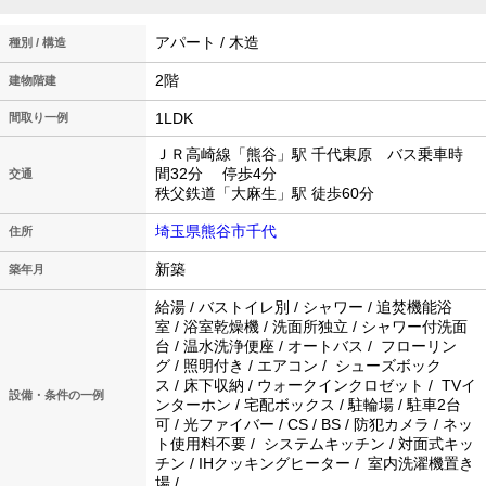
アパート / 木造
種別 / 構造
2階
建物階建
1LDK
間取り一例
ＪＲ高崎線「熊谷」駅 千代東原 バス乗車時
間32分 停歩4分
交通
秩父鉄道「大麻生」駅 徒歩60分
埼玉県熊谷市千代
住所
新築
築年月
給湯 / バストイレ別 / シャワー / 追焚機能浴
室 / 浴室乾燥機 / 洗面所独立 / シャワー付洗面
台 / 温水洗浄便座 / オートバス / フローリン
グ / 照明付き / エアコン / シューズボック
ス / 床下収納 / ウォークインクロゼット / TVイ
設備・条件の一例
ンターホン / 宅配ボックス / 駐輪場 / 駐車2台
可 / 光ファイバー / CS / BS / 防犯カメラ / ネッ
ト使用料不要 / システムキッチン / 対面式キッ
チン / IHクッキングヒーター / 室内洗濯機置き
場 /