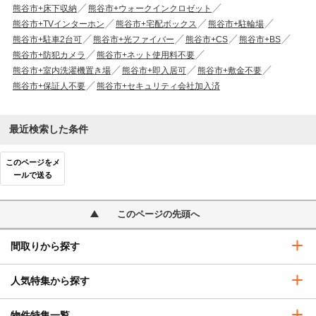
熊谷市+床下収納
熊谷市+ウォークインクロゼット
熊谷市+TVインターホン
熊谷市+宅配ボックス
熊谷市+駐輪場
熊谷市+駐車2台可
熊谷市+光ファイバー
熊谷市+CS
熊谷市+BS
熊谷市+防犯カメラ
熊谷市+ネット使用料不要
熊谷市+室内洗濯機置き場
熊谷市+即入居可
熊谷市+敷金不要
熊谷市+保証人不要
熊谷市+セキュリティ会社加入済
最近検索した条件
このページをメ
ールで送る
このページの先頭へ
間取りから探す
人気特集から探す
物件特集一覧