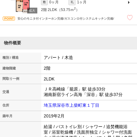
0ヶ月
1ヶ月
敷
礼
2
2階
2LDK（53.75ｍ
）
安心のモニタ付インターホン完備/ガスコンロ付システムキッチン完備/
物件概要
アパート / 木造
種別 / 構造
2階
建物階建
2LDK
間取り一例
ＪＲ高崎線「籠原」駅 徒歩33分
交通
湘南新宿ライン高海「深谷」駅 徒歩37分
埼玉県深谷市上柴町東１丁目
住所
2019年2月
築年月
給湯 / バストイレ別 / シャワー / 追焚機能浴
室 / 浴室乾燥機 / 洗面所独立 / シャワー付洗面