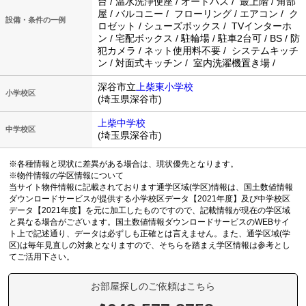
台 / 温水洗浄便座 / オートバス / 最上階 / 角部
屋 / バルコニー / フローリング / エアコン / ク
設備・条件の一例
ロゼット / シューズボックス / TVインターホ
ン / 宅配ボックス / 駐輪場 / 駐車2台可 / BS / 防
犯カメラ / ネット使用料不要 / システムキッチ
ン / 対面式キッチン / 室内洗濯機置き場 /
深谷市立
上柴東小学校
小学校区
(埼玉県深谷市)
上柴中学校
中学校区
(埼玉県深谷市)
※各種情報と現状に差異がある場合は、現状優先となります。
※物件情報の学区情報について
当サイト物件情報に記載されております通学区域(学区)情報は、国土数値情報
ダウンロードサービスが提供する小学校区データ【2021年度】及び中学校区
データ【2021年度】を元に加工したものですので、記載情報が現在の学区域
と異なる場合がございます。国土数値情報ダウンロードサービスのWEBサイ
ト上で記述通り、データは必ずしも正確とは言えません。また、通学区域(学
区)は毎年見直しの対象となりますので、そちらを踏まえ学区情報は参考とし
てご活用下さい。
お部屋探しのご依頼はこちら