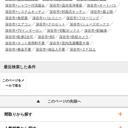
深谷市+シャワー付洗面台
深谷市+温水洗浄便座
深谷市+オートバス
深谷市+システムキッチン
深谷市+対面式キッチン
深谷市+最上階
深谷市+角部屋
深谷市+バルコニー
深谷市+フローリング
深谷市+エアコン
深谷市+クロゼット
深谷市+シューズボックス
深谷市+TVインターホン
深谷市+宅配ボックス
深谷市+駐輪場
深谷市+駐車2台可
深谷市+BS
深谷市+防犯カメラ
深谷市+ネット使用料不要
深谷市+室内洗濯機置き場
深谷市+敷金不要
深谷市+保証人不要
深谷市+２Ｆ以上
最近検索した条件
このページをメ
ールで送る
このページの先頭へ
間取りから探す