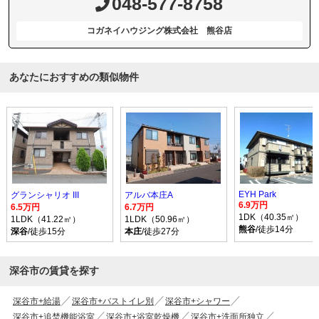
048-577-8758
コガネイハウジング株式会社 熊谷店
あなたにおすすめの類似物件
EYH Park
グランシャリオ III
アルバ本庄A
6.9万円
6.5万円
6.7万円
1DK（40.35㎡）
1LDK（41.22㎡）
1LDK（50.96㎡）
熊谷
/徒歩14分
深谷
/徒歩15分
本庄
/徒歩27分
深谷市の賃貸を探す
深谷市+給湯
深谷市+バストイレ別
深谷市+シャワー
深谷市+追焚機能浴室
深谷市+浴室乾燥機
深谷市+洗面所独立